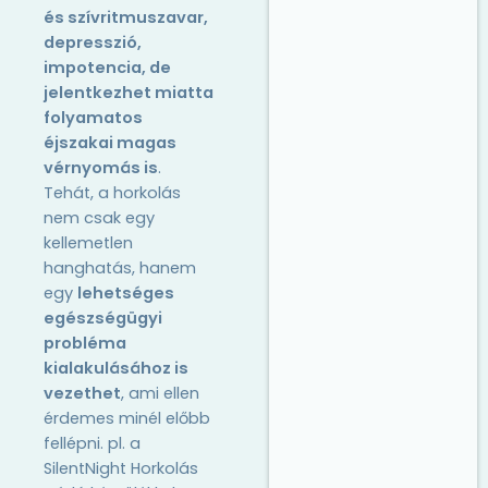
és szívritmuszavar,
depresszió,
impotencia, de
jelentkezhet miatta
folyamatos
éjszakai magas
vérnyomás is
.
Tehát, a horkolás
nem csak egy
kellemetlen
hanghatás, hanem
egy
lehetséges
egészségügyi
probléma
kialakulásához is
vezethet
, ami ellen
érdemes minél előbb
fellépni. pl. a
SilentNight Horkolás