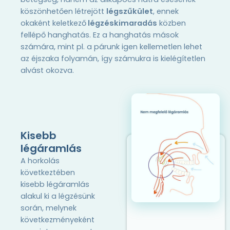
köszönhetően létrejött
légszűkület
, ennek
okaként keletkező
légzéskimaradás
közben
fellépő hanghatás. Ez a hanghatás mások
számára, mint pl. a párunk igen kellemetlen lehet
az éjszaka folyamán, így számukra is kielégítetlen
alvást okozva.
Kisebb
légáramlás
A horkolás
következtében
kisebb légáramlás
alakul ki a légzésünk
során, melynek
következményeként