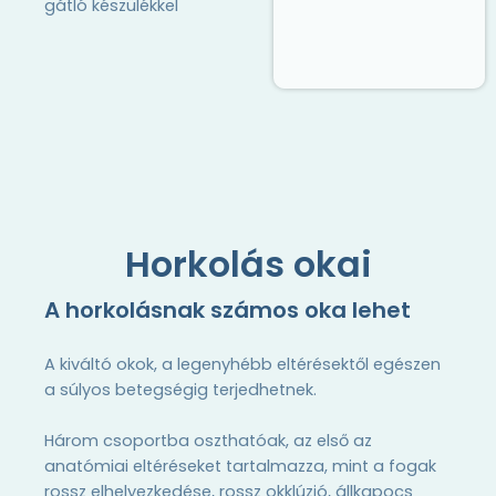
gátló készülékkel
Horkolás okai
A horkolásnak számos oka lehet
A kiváltó okok, a legenyhébb eltérésektől egészen
a súlyos betegségig terjedhetnek.
Három csoportba oszthatóak, az első az
anatómiai eltéréseket tartalmazza, mint a fogak
rossz elhelyezkedése, rossz okklúzió, állkapocs