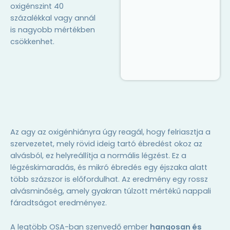
oxigénszint 40
százalékkal vagy annál
is nagyobb mértékben
csökkenhet.
Az agy az oxigénhiányra úgy reagál, hogy felriasztja a
szervezetet, mely rövid ideig tartó ébredést okoz az
alvásból, ez helyreállítja a normális légzést. Ez a
légzéskimaradás, és mikró ébredés egy éjszaka alatt
több százszor is előfordulhat. Az eredmény egy rossz
alvásminőség, amely gyakran túlzott mértékű nappali
fáradtságot eredményez.
A legtöbb OSA-ban szenvedő ember
hangosan és