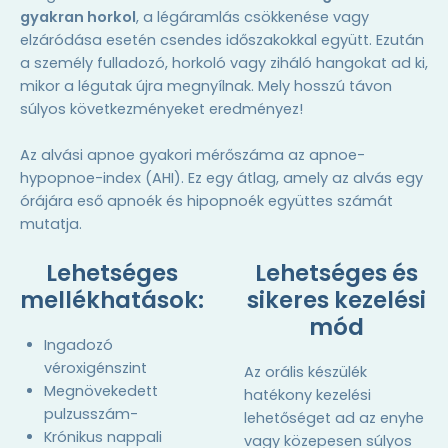
gyakran horkol
, a légáramlás csökkenése vagy
elzáródása esetén csendes időszakokkal együtt. Ezután
a személy fulladozó, horkoló vagy ziháló hangokat ad ki,
mikor a légutak újra megnyílnak. Mely hosszú távon
súlyos következményeket eredményez!
Az alvási apnoe gyakori mérőszáma az apnoe-
hypopnoe-index (AHI). Ez egy átlag, amely az alvás egy
órájára eső apnoék és hipopnoék együttes számát
mutatja.
Lehetséges
Lehetséges és
mellékhatások:
sikeres kezelési
mód
Ingadozó
véroxigénszint
Az orális készülék
Megnövekedett
hatékony kezelési
pulzusszám-
lehetőséget ad az enyhe
Krónikus nappali
vagy közepesen súlyos