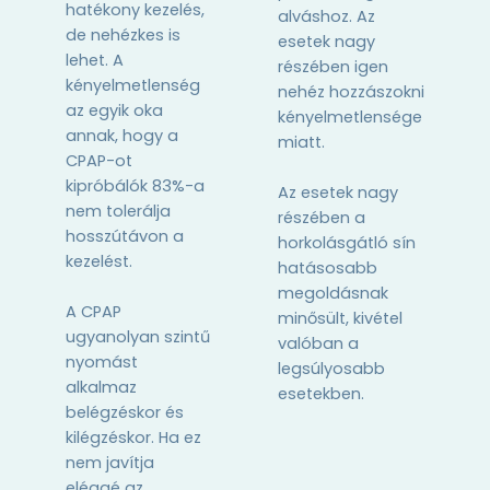
hatékony kezelés,
alváshoz. Az
de nehézkes is
esetek nagy
lehet. A
részében igen
kényelmetlenség
nehéz hozzászokni
az egyik oka
kényelmetlensége
annak, hogy a
miatt.
CPAP-ot
kipróbálók 83%-a
Az esetek nagy
nem tolerálja
részében a
hosszútávon a
horkolásgátló sín
kezelést.
hatásosabb
megoldásnak
A CPAP
minősült, kivétel
ugyanolyan szintű
valóban a
nyomást
legsúlyosabb
alkalmaz
esetekben.
belégzéskor és
kilégzéskor. Ha ez
nem javítja
eléggé az