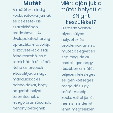
Műtét
Miért ajánljuk a
műtét helyett a
A műtétek mindig
SNight
kockázatokkal járnak,
készüléket?
és az esetek kis
százalékában
Biztosan vannak
eredményes. Az
olyan súlyos
Uvulopalatopharyng
helyzetek és
oplasztika eltávolítja
problémák amin a
a szöveteket a száj
műtét az egyetlen
felső részéből és a
segítség, de az
torok hátsó részéből.
esetek igen nagy
Néha az orvosok
részében a műtét
eltávolítják a nagy
teljesen felesleges
mandulákat és
és igen költséges
adenoidokat, hogy
megoldás. Egy
nagyobb helyet
műtét mindig
teremtsenek a
kockázattal jár, és
levegő áramlásának.
nem is mindenkit
Néhány betegnek
lehet megfelelően