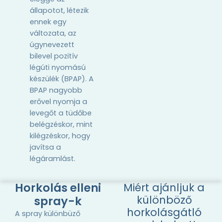
állapotot, létezik
ennek egy
változata, az
úgynevezett
bilevel pozitív
légúti nyomású
készülék (BPAP). A
BPAP nagyobb
erővel nyomja a
levegőt a tüdőbe
belégzéskor, mint
kilégzéskor, hogy
javítsa a
légáramlást.
Horkolás elleni
Miért ajánljuk a
különböző
spray-k
horkolásgátló
A spray különbüző