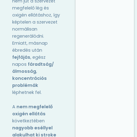
nem jut a szervezet
megfelelő lég és
oxigén ellátáshoz, így
képtelen a szervezet
normálisan
regenerálódni.
Emiatt, másnap
ébredés után
fejfájás
, egész
napos
fáradtság/
álmosság
,
koncentrációs
problémák
léphetnek fel.
A
nem megfelelő
oxigén ellátás
következtében
nagyobb eséllyel
alakulhat ki stroke