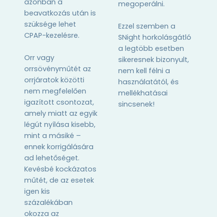
azonban a
megoperálni.
beavatkozás után is
szüksége lehet
Ezzel szemben a
CPAP-kezelésre.
SNight horkolásgátló
a legtöbb esetben
Orr vagy
sikeresnek bizonyult,
orrsövényműtét az
nem kell félni a
orrjáratok közötti
használatától, és
nem megfelelően
mellékhatásai
igazított csontozat,
sincsenek!
amely miatt az egyik
légút nyílása kisebb,
mint a másiké –
ennek korrigálására
ad lehetőséget.
Kevésbé kockázatos
műtét, de az esetek
igen kis
százalékában
okozza az