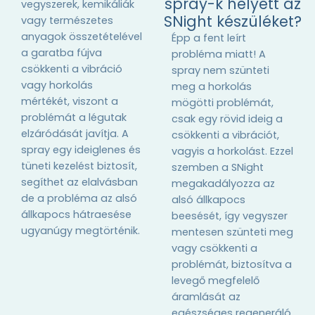
spray-k helyett az
vegyszerek, kemikáliák
SNight készüléket?
vagy természetes
anyagok összetételével
Épp a fent leírt
a garatba fújva
probléma miatt! A
csökkenti a vibráció
spray nem szünteti
vagy horkolás
meg a horkolás
mértékét, viszont a
mögötti problémát,
problémát a légutak
csak egy rövid ideig a
elzáródását javítja. A
csökkenti a vibrációt,
spray egy ideiglenes és
vagyis a horkolást. Ezzel
tüneti kezelést biztosít,
szemben a SNight
segíthet az elalvásban
megakadályozza az
de a probléma az alsó
alsó állkapocs
állkapocs hátraesése
beesését, így vegyszer
ugyanúgy megtörténik.
mentesen szünteti meg
vagy csökkenti a
problémát, biztosítva a
levegő megfelelő
áramlását az
egészséges regeneráló