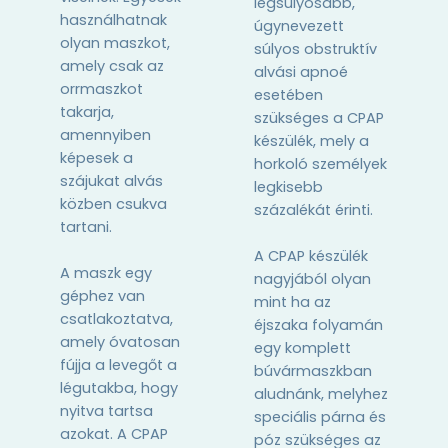
legsúlyosabb,
használhatnak
úgynevezett
olyan maszkot,
súlyos obstruktív
amely csak az
alvási apnoé
orrmaszkot
esetében
takarja,
szükséges a CPAP
amennyiben
készülék, mely a
képesek a
horkoló személyek
szájukat alvás
legkisebb
közben csukva
százalékát érinti.
tartani.
A CPAP készülék
A maszk egy
nagyjából olyan
géphez van
mint ha az
csatlakoztatva,
éjszaka folyamán
amely óvatosan
egy komplett
fújja a levegőt a
búvármaszkban
légutakba, hogy
aludnánk, melyhez
nyitva tartsa
speciális párna és
azokat. A CPAP
póz szükséges az