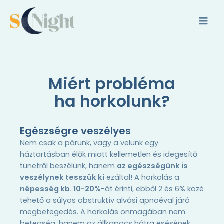
Skip
MAI
to
MEN
content
Miért probléma
ha horkolunk?
Egészségre veszélyes
Nem csak a párunk, vagy a velünk egy
háztartásban élők miatt kellemetlen és idegesítő
tünetről beszélünk, hanem
az egészségünk is
veszélynek tesszük ki
ezáltal! A horkolás a
népesség kb. 10-20%
-át érinti, ebből 2 és 6% közé
tehető a súlyos obstruktív alvási apnoéval járó
megbetegedés. A horkolás önmagában nem
betegség, hanem az állkapocs hátra esésének