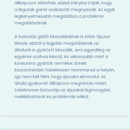
állkapcsot előrefelé, elülső irányba tolják, hogy
a légutak garat szakaszát megnyissák. Az egyik
legkényelmesebb megoldása a probléma
megoldásának.
A horkolás gátló készülékeknek is több típusa
létezik, ebből a legjobb megoldásnak az
általunk is gyártott készülék, ami egyedileg az
egyénre szabva készül, és vékonyabb mint a
konkurens gyártók termékei. Ennek
köszönhetően tökéletesen fennmarad a helyén,
így nem kell félni, hogy éjszaka elmozdul. Az
általa gyakorolt állkapocs megtartás miatt,
tökéletesen biztosítja az éjszakai légmozgást,
mellékhatások és problémák nélkül.