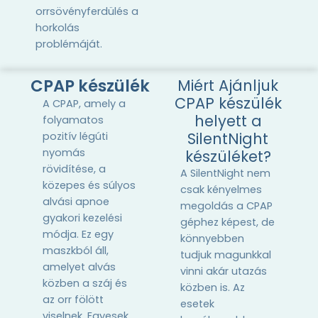
orrsövényferdülés a
horkolás
problémáját.
CPAP készülék
Miért Ajánljuk
CPAP készülék
A CPAP, amely a
helyett a
folyamatos
SilentNight
pozitív légúti
nyomás
készüléket?
rövidítése, a
A SilentNight nem
közepes és súlyos
csak kényelmes
alvási apnoe
megoldás a CPAP
gyakori kezelési
géphez képest, de
módja. Ez egy
könnyebben
maszkból áll,
tudjuk magunkkal
amelyet alvás
vinni akár utazás
közben a száj és
közben is. Az
az orr fölött
esetek
viselnek. Egyesek