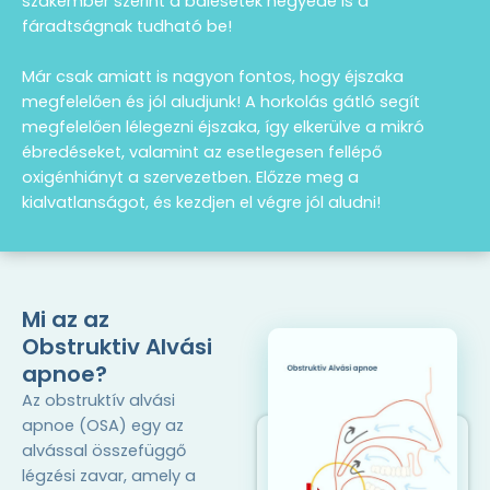
szakember szerint a balesetek negyede is a
fáradtságnak tudható be!
Már csak amiatt is nagyon fontos, hogy éjszaka
megfelelően és jól aludjunk! A horkolás gátló segít
megfelelően lélegezni éjszaka, így elkerülve a mikró
ébredéseket, valamint az esetlegesen fellépő
oxigénhiányt a szervezetben. Előzze meg a
kialvatlanságot, és kezdjen el végre jól aludni!
Mi az az
Obstruktiv Alvási
apnoe?
Az obstruktív alvási
apnoe (OSA) egy az
alvással összefüggő
légzési zavar, amely a