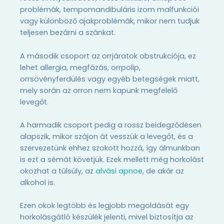
problémák, tempomandibuláris izom malfunkciói
vagy különböző ajakproblémák, mikor nem tudjuk
teljesen bezárni a szánkat.
A második csoport az orrjáratok obstrukciója, ez
lehet allergia, megfázás, orrpolip,
orrsövényferdülés vagy egyéb betegségek miatt,
mely során az orron nem kapunk megfelelő
levegőt.
A harmadik csoport pedig a rossz beidegződésen
alapszik, mikor szájon át vesszük a levegőt, és a
szervezetünk ehhez szokott hozzá, így álmunkban
is ezt a sémát követjük. Ezek mellett még horkolást
okozhat a túlsúly, az
alvási apnoe
, de akár az
alkohol is.
Ezen okok legtöbb és legjobb megoldását egy
horkolásgátló készülék jelenti, mivel biztosítja az