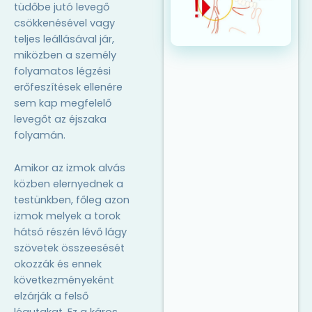
tüdőbe jutó levegő
csökkenésével vagy
teljes leállásával jár,
miközben a személy
folyamatos légzési
erőfeszítések ellenére
sem kap megfelelő
levegőt az éjszaka
folyamán.
Amikor az izmok alvás
közben elernyednek a
testünkben, főleg azon
izmok melyek a torok
hátsó részén lévő lágy
szövetek összeesését
okozzák és ennek
következményeként
elzárják a felső
légutakat. Ez a káros