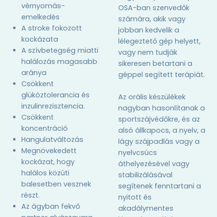
vérnyomás-
OSA-ban szenvedők
emelkedés
számára, akik vagy
A stroke fokozott
jobban kedvelik a
kockázata
lélegeztető gép helyett,
A szívbetegség miatti
vagy nem tudják
halálozás magasabb
sikeresen betartani a
aránya
géppel segített terápiát.
Csökkent
glükóztolerancia és
Az orális készülékek
inzulinrezisztencia.
nagyban hasonlítanak a
Csökkent
sportszájvédőkre, és az
koncentráció
alsó állkapocs, a nyelv, a
Hangulatváltozás
lágy szájpadlás vagy a
Megnövekedett
nyelvcsúcs
kockázat, hogy
áthelyezésével vagy
halálos közúti
stabilizálásával
balesetben vesznek
segítenek fenntartani a
részt.
nyitott és
Az ágyban fekvő
akadálymentes